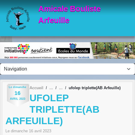
Panneau de gestion des cookies
Amicale Bouliste
Arfeuille
Le
dimanche
Accueil
ufolep triplette(AB Arfeuille)
16
UFOLEP
AVRIL
2023
TRIPLETTE(AB
ARFEUILLE)
Le
dimanche
16
avril
2023