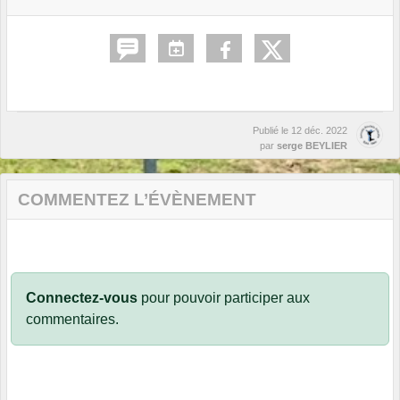
Publié le
12 déc. 2022
par
serge BEYLIER
COMMENTEZ L’ÉVÈNEMENT
Connectez-vous
pour pouvoir participer aux
commentaires.