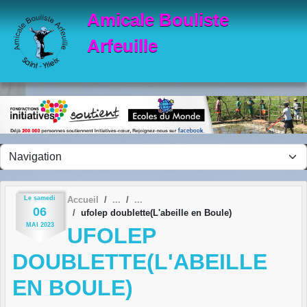
Panneau de gestion des cookies
Amicale Bouliste
Arfeuille
Le
samedi
Accueil
06
ufolep doublette(L'abeille en Boule)
MAI
2023
UFOLEP
DOUBLETTE(L'ABEILLE
EN BOULE)