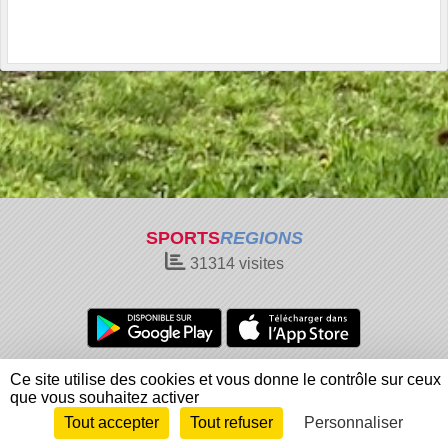
SPORTS
REGIONS
31314
visites
Charte cookies
Gestion des cookies
Ce site utilise des cookies et vous donne le contrôle sur ceux
Informations légales
Signaler un contenu inapproprié
que vous souhaitez activer
Tout accepter
Tout refuser
Personnaliser
Envie de participer ?
Connexion