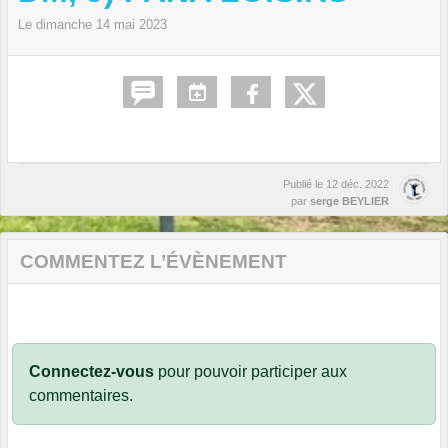
Le
dimanche
14
mai
2023
Publié le
12 déc. 2022
par
serge BEYLIER
COMMENTEZ L’ÉVÈNEMENT
Connectez-vous
pour pouvoir participer aux
commentaires.