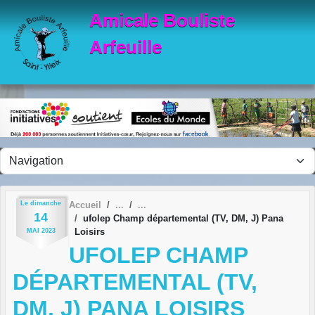
Panneau de gestion des cookies
Amicale Bouliste
Arfeuille
Le
dimanche
Accueil
14
ufolep Champ départemental (TV, DM, J) Pana
Loisirs
MAI
2023
UFOLEP CHAMP
DÉPARTEMENTAL (TV,
DM, J) PANA LOISIRS