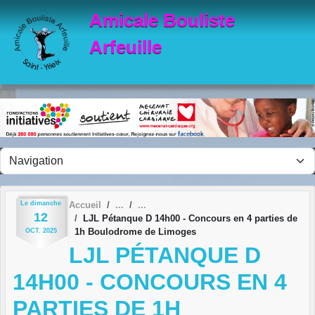
Panneau de gestion des cookies
Amicale Bouliste
Arfeuille
Le
dimanche
Accueil
12
LJL Pétanque D 14h00 - Concours en 4 parties de
1h Boulodrome de Limoges
OCT.
2025
LJL PÉTANQUE D
14H00 - CONCOURS EN 4
PARTIES DE 1H