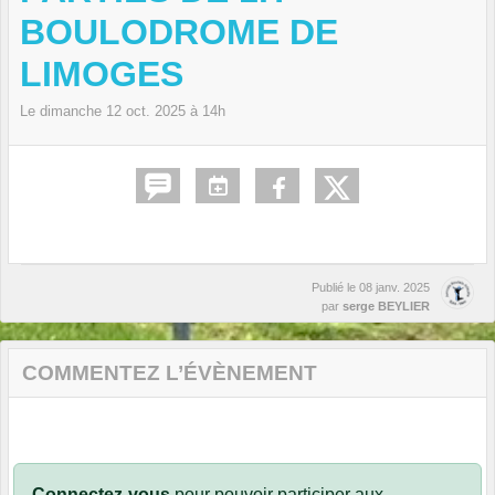
BOULODROME DE
LIMOGES
Le
dimanche
12
oct.
2025
à 14h
Publié le
08 janv. 2025
par
serge BEYLIER
COMMENTEZ L’ÉVÈNEMENT
Connectez-vous
pour pouvoir participer aux