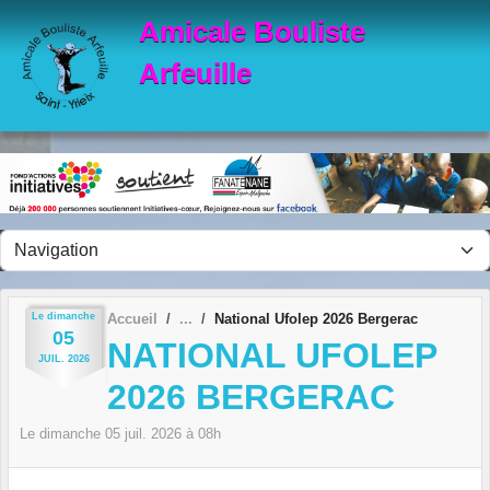
Panneau de gestion des cookies
Amicale Bouliste
Arfeuille
Le
dimanche
Accueil
National Ufolep 2026 Bergerac
05
NATIONAL UFOLEP
JUIL.
2026
2026 BERGERAC
Le
dimanche
05
juil.
2026
à 08h