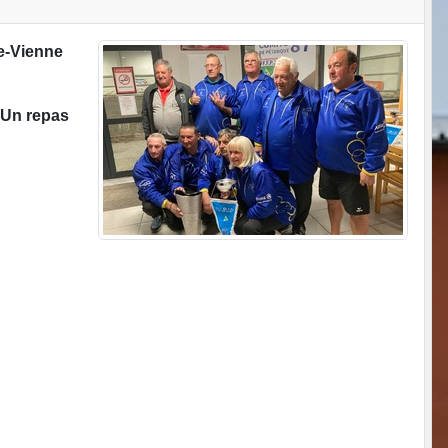
te-Vienne
 U
n repas