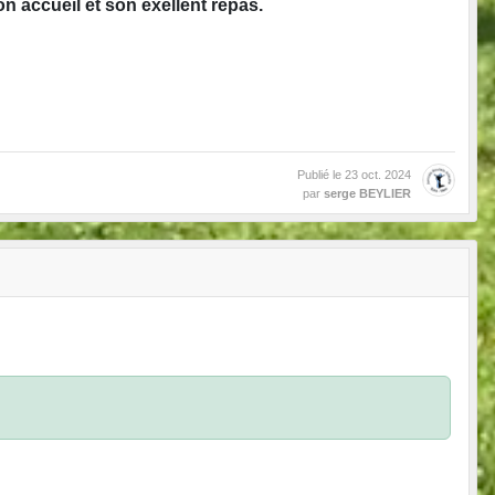
n accueil et son exellent repas.
Publié le
23 oct. 2024
par
serge BEYLIER