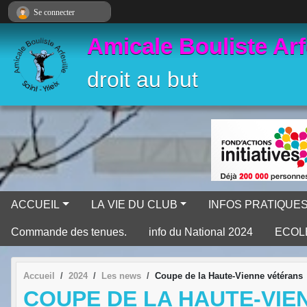
Panneau de gestion des cookies
Se connecter
Amicale Bouliste Arf
droit au but
ACCUEIL
LA VIE DU CLUB
INFOS PRATIQUE
Commande des tenues.
info du National 2024
ECOL
Accueil
2024
Les news
Coupe de la Haute-Vienne vétérans
COUPE DE LA HAUTE-VIE