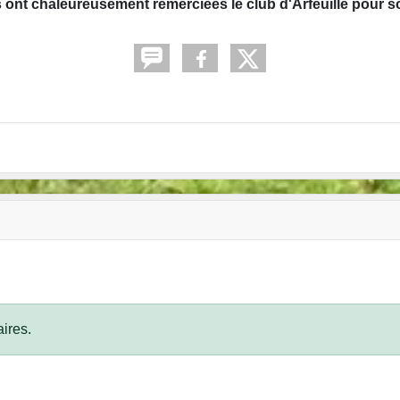
 ont chaleureusement remerciées le club d'Arfeuille pour so
ires.