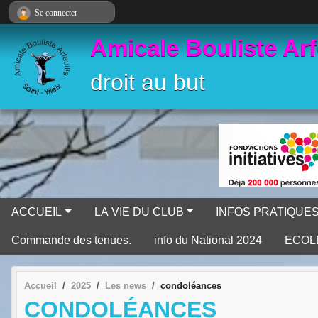
Panneau de gestion des cookies
Se connecter
Amicale Bouliste Arf
droit au but
ACCUEIL
LA VIE DU CLUB
INFOS PRATIQUE
Commande des tenues.
info du National 2024
ECOL
Accueil
2025
Les news
condoléances
CONDOLÉANCES