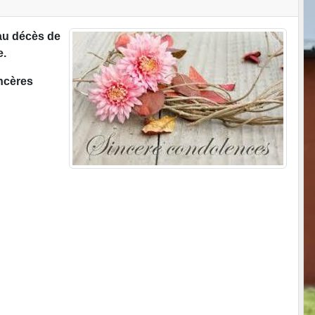
 au décès de
e.
incères